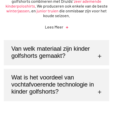
golfshorts combineren met Druids'
zeer ademende
kinderpoloshirts
. We produceren ook enkele van de beste
winterjassen
, en
junior truien
die onmisbaar zijn voor het
koude seizoen.
Lees Meer
Van welk materiaal zijn kinder
golfshorts gemaakt
?
Kinder golfshorts zijn doorgaans gemaakt van
Wat is het voordeel van
polyester, spandex en andere
vochtafvoerende technologie in
prestatieverbeterende stoffen.
kinder golfshorts
?
Vochtafvoerende technologie helpt je kind koel en