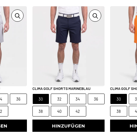
U
CLIMA GOLF SHORTS MARINEBLAU
CLIMA GOLF S
4
36
30
32
34
36
30
2
38
40
42
38
GEN
HINZUFÜGEN
HI