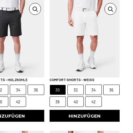
TS - HOLZKOHLE
COMFORT SHORTS - WEISS
32
34
36
30
32
34
36
40
42
38
40
42
NZUFÜGEN
HINZUFÜGEN