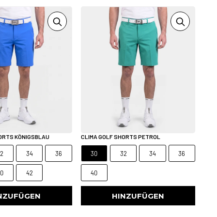
HORTS KÖNIGSBLAU
CLIMA GOLF SHORTS PETROL
32
34
36
30
32
34
36
40
42
40
NZUFÜGEN
HINZUFÜGEN