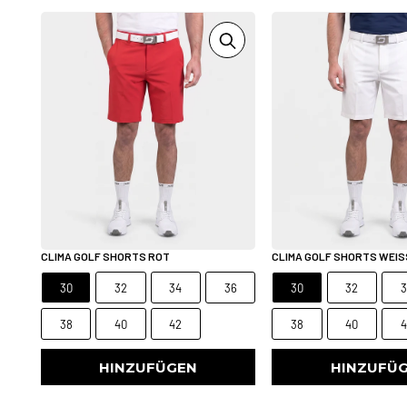
CLIMA GOLF SHORTS ROT
CLIMA GOLF SHORTS WEIS
30
32
34
36
30
32
3
38
40
42
38
40
4
HINZUFÜGEN
HINZUFÜ