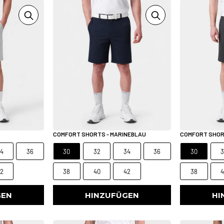
COMFORT SHORTS - MARINEBLAU
COMFORT SHOR
4
36
30
32
34
36
30
2
38
40
42
38
GEN
HINZUFÜGEN
HI