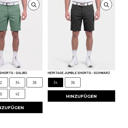
SHORTS - SALBEI
HERITAGE JUMBLE SHORTS - SCHWARZ
32
34
36
34
36
40
42
HINZUFÜGEN
NZUFÜGEN