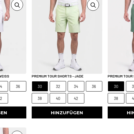
WEISS
PREMIUM TOUR SHORTS - JADE
PREMIUM TOUR 
4
36
30
32
34
36
30
2
38
40
42
38
GEN
HINZUFÜGEN
HI