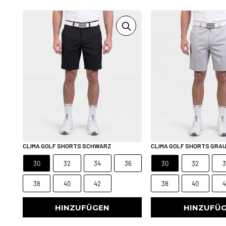
CLIMA GOLF SHORTS SCHWARZ
CLIMA GOLF SHORTS GRA
30
32
34
36
30
32
3
38
40
42
38
40
4
HINZUFÜGEN
HINZUFÜ