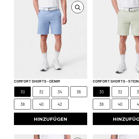
COMFORT SHORTS - DENIM
COMFORT SHORTS - STEIN
30
32
34
36
30
32
3
38
40
42
38
40
4
HINZUFÜGEN
HINZUFÜ