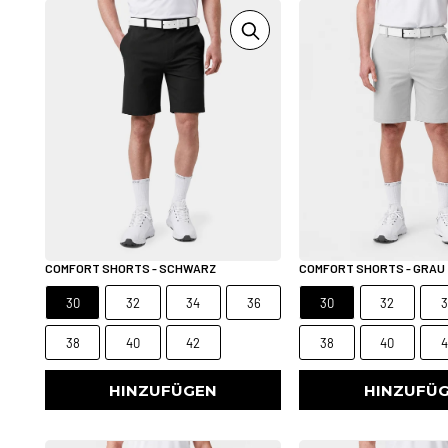
COMFORT SHORTS - SCHWARZ
COMFORT SHORTS - GRAU
30
32
34
36
30
32
3
38
40
42
38
40
4
HINZUFÜGEN
HINZUFÜ