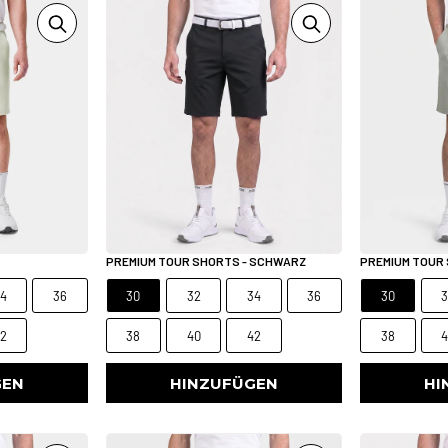
PREMIUM TOUR SHORTS - SCHWARZ
PREMIUM TOUR 
4
36
30
32
34
36
30
2
38
40
42
38
GEN
HINZUFÜGEN
HI