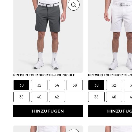
PREMIUM TOUR SHORTS - HOLZKOHLE
PREMIUM TOUR SHORTS - 
30
32
34
36
30
32
3
38
40
42
38
40
4
HINZUFÜGEN
HINZUFÜ