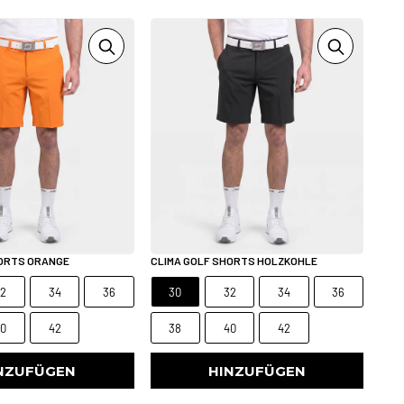
HORTS ORANGE
CLIMA GOLF SHORTS HOLZKOHLE
32
34
36
30
32
34
36
40
42
38
40
42
NZUFÜGEN
HINZUFÜGEN