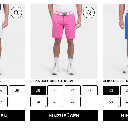
S
CLIMA GOLF SHORTS ROSA
CLIMA GOLF S
4
36
30
32
34
36
30
2
38
40
42
38
GEN
HINZUFÜGEN
HI