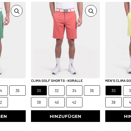
N
CLIMA GOLF SHORTS - KORALLE
MEN'S CLIMA G
4
36
30
32
34
36
30
2
38
40
42
38
GEN
HINZUFÜGEN
HI