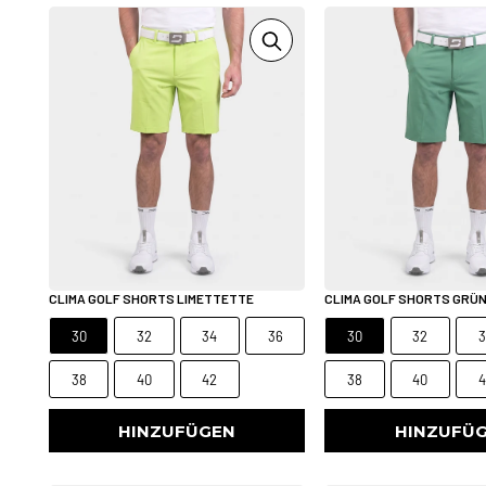
CLIMA GOLF SHORTS LIMETTETTE
CLIMA GOLF SHORTS GRÜ
30
32
34
36
30
32
3
38
40
42
38
40
4
HINZUFÜGEN
HINZUFÜ