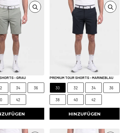
SHORTS - GRAU
PREMIUM TOUR SHORTS - MARINEBLAU
32
34
36
30
32
34
36
40
42
38
40
42
NZUFÜGEN
HINZUFÜGEN