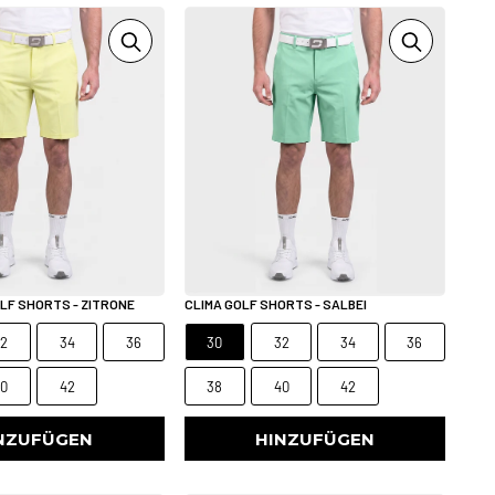
OLF SHORTS - ZITRONE
CLIMA GOLF SHORTS - SALBEI
32
34
36
30
32
34
36
40
42
38
40
42
NZUFÜGEN
HINZUFÜGEN