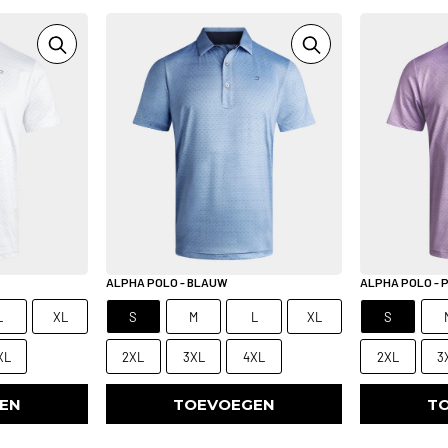
ALPHA POLO - BLAUW
ALPHA POLO - 
L
XL
S
M
L
XL
S
XL
2XL
3XL
4XL
2XL
3
EN
TOEVOEGEN
T