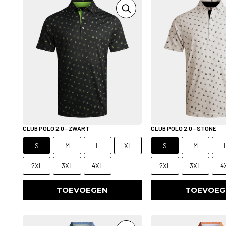
CLUB POLO 2.0 - ZWART
CLUB POLO 2.0 - STONE
S
M
L
XL
S
M
2XL
3XL
4XL
2XL
3XL
4
TOEVOEGEN
TOEVOEG