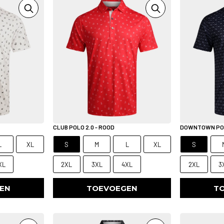
CLUB POLO 2.0 - ROOD
DOWNTOWN POL
L
XL
S
M
L
XL
S
XL
2XL
3XL
4XL
2XL
3
EN
TOEVOEGEN
T