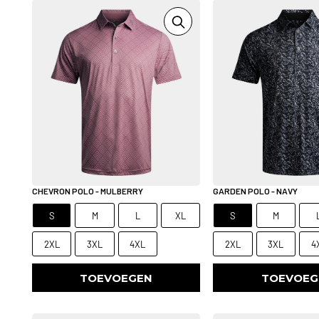
CHEVRON POLO - MULBERRY
GARDEN POLO - NAVY
S
M
L
XL
S
M
2XL
3XL
4XL
2XL
3XL
4
TOEVOEGEN
TOEVOEG