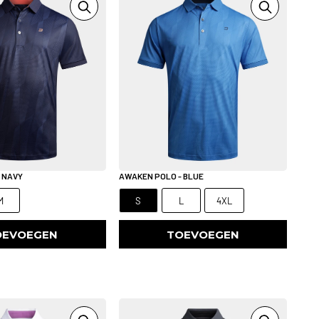
 NAVY
AWAKEN POLO - BLUE
M
S
L
4XL
OEVOEGEN
TOEVOEGEN