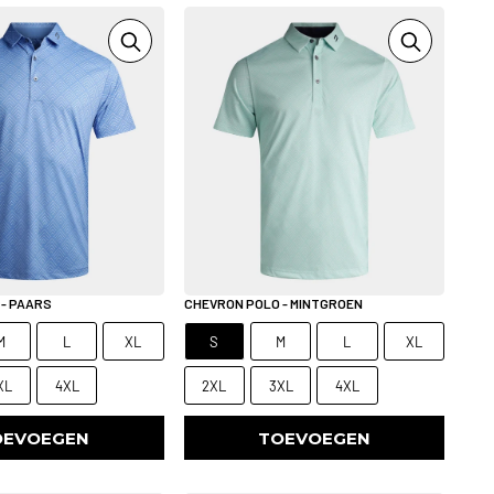
- PAARS
CHEVRON POLO - MINTGROEN
M
L
XL
S
M
L
XL
XL
4XL
2XL
3XL
4XL
OEVOEGEN
TOEVOEGEN