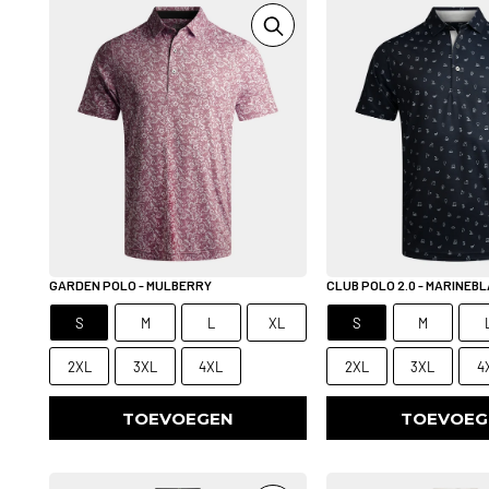
GARDEN POLO - MULBERRY
CLUB POLO 2.0 - MARINEB
S
M
L
XL
S
M
2XL
3XL
4XL
2XL
3XL
4
TOEVOEGEN
TOEVOEG