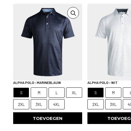
ALPHA POLO - MARINEBLAUW
ALPHA POLO - WIT
S
M
L
XL
S
M
2XL
3XL
4XL
2XL
3XL
4
TOEVOEGEN
TOEVOEG