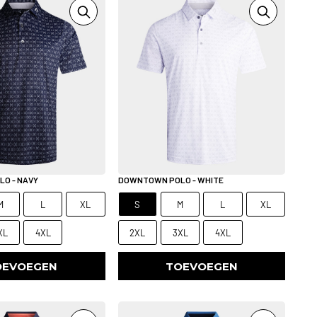
O - NAVY
DOWNTOWN POLO - WHITE
M
L
XL
S
M
L
XL
XL
4XL
2XL
3XL
4XL
OEVOEGEN
TOEVOEGEN