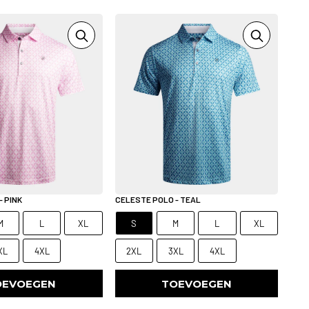
- PINK
CELESTE POLO - TEAL
M
L
XL
S
M
L
XL
XL
4XL
2XL
3XL
4XL
OEVOEGEN
TOEVOEGEN