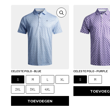
CELESTE POLO - BLUE
CELESTE POLO - PURPLE
S
M
L
XL
S
M
2XL
3XL
4XL
TOEVOEG
TOEVOEGEN