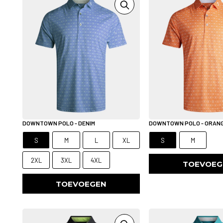
DOWNTOWN POLO - DENIM
DOWNTOWN POLO - ORAN
S
M
L
XL
S
M
2XL
3XL
4XL
TOEVOEG
TOEVOEGEN