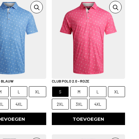
 - BLAUW
CLUB POLO 2.0 - ROZE
M
L
XL
S
M
L
XL
XL
4XL
2XL
3XL
4XL
OEVOEGEN
TOEVOEGEN