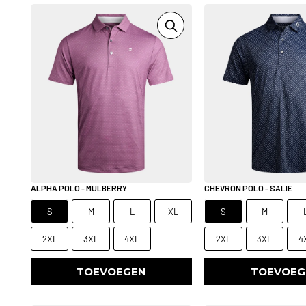
ALPHA POLO - MULBERRY
CHEVRON POLO - SALIE
S
M
L
XL
S
M
2XL
3XL
4XL
2XL
3XL
4
TOEVOEGEN
TOEVOEG