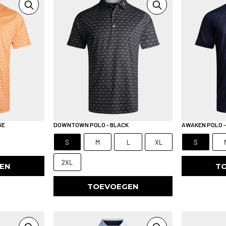
GE
DOWNTOWN POLO - BLACK
AWAKEN POLO -
S
M
L
XL
S
2XL
EN
T
TOEVOEGEN