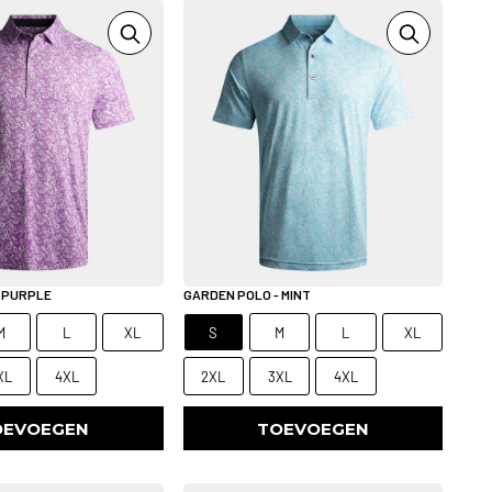
 PURPLE
GARDEN POLO - MINT
M
L
XL
S
M
L
XL
XL
4XL
2XL
3XL
4XL
OEVOEGEN
TOEVOEGEN