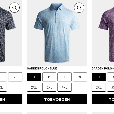
GARDEN POLO - BLUE
GARDEN POLO -
L
XL
S
M
L
XL
S
XL
2XL
3XL
4XL
2XL
3
EN
TOEVOEGEN
T