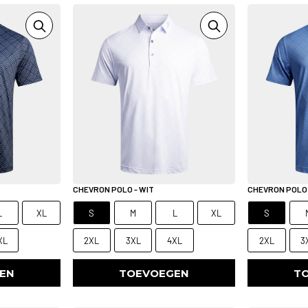
CHEVRON POLO - WIT
CHEVRON POLO 
L
XL
S
M
L
XL
S
XL
2XL
3XL
4XL
2XL
3
EN
TOEVOEGEN
T