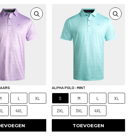
PAARS
ALPHA POLO - MINT
M
L
XL
S
M
L
XL
XL
4XL
2XL
3XL
4XL
OEVOEGEN
TOEVOEGEN