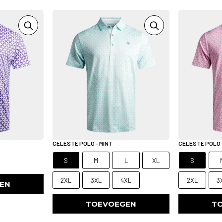
CELESTE POLO - MINT
CELESTE POLO 
S
M
L
XL
S
2XL
3XL
4XL
2XL
3
EN
TOEVOEGEN
T