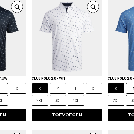
LAUW
CLUB POLO 2.0 - WIT
CLUB POLO 2.0
L
XL
S
M
L
XL
S
XL
2XL
3XL
4XL
2XL
3
EN
TOEVOEGEN
T