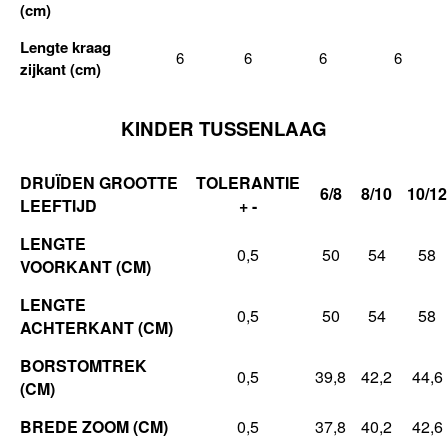
(cm)
Lengte kraag
6
6
6
6
zijkant (cm)
KINDER TUSSENLAAG
DRUÏDEN GROOTTE
TOLERANTIE
6/8
8/10
10/12
LEEFTIJD
+ -
LENGTE
0,5
50
54
58
VOORKANT (CM)
LENGTE
0,5
50
54
58
ACHTERKANT (CM)
BORSTOMTREK
0,5
39,8
42,2
44,6
(CM)
BREDE ZOOM (CM)
0,5
37,8
40,2
42,6