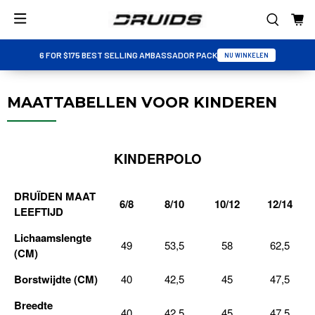
6 FOR $175 BEST SELLING AMBASSADOR PACK
NU WINKELEN
MAATTABELLEN VOOR KINDEREN
KINDERPOLO
DRUÏDEN MAAT
6/8
8/10
10/12
12/14
LEEFTIJD
Lichaamslengte
49
53,5
58
62,5
(CM)
Borstwijdte (CM)
40
42,5
45
47,5
Breedte
40
42,5
45
47,5