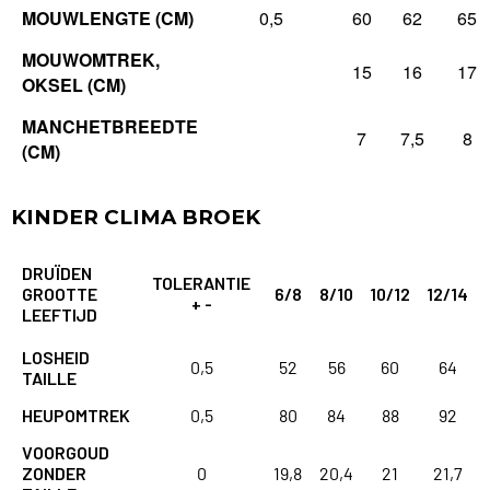
MOUWLENGTE (CM)
0,5
60
62
65
MOUWOMTREK,
15
16
17
OKSEL (CM)
MANCHETBREEDTE
7
7,5
8
(CM)
KINDER CLIMA BROEK
DRUÏDEN
TOLERANTIE
GROOTTE
6/8
8/10
10/12
12/14
+ -
LEEFTIJD
LOSHEID
0,5
52
56
60
64
TAILLE
HEUPOMTREK
0,5
80
84
88
92
VOORGOUD
ZONDER
0
19,8
20,4
21
21,7