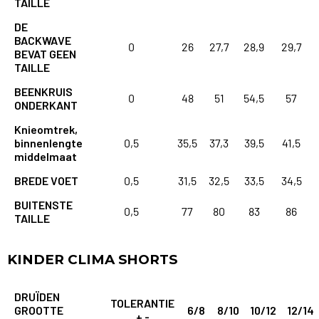
TAILLE
DE
BACKWAVE
0
26
27,7
28,9
29,7
BEVAT GEEN
TAILLE
BEENKRUIS
0
48
51
54,5
57
ONDERKANT
Knieomtrek,
binnenlengte
0,5
35,5
37,3
39,5
41,5
middelmaat
BREDE VOET
0,5
31,5
32,5
33,5
34,5
BUITENSTE
0,5
77
80
83
86
TAILLE
KINDER CLIMA SHORTS
DRUÏDEN
TOLERANTIE
GROOTTE
6/8
8/10
10/12
12/14
+ -