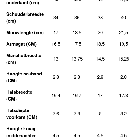
onderkant (cm)
Schouderbreedte
34
36
38
40
(cm)
Mouwlengte (cm)
17
18,5
20
21,5
Armsgat (CM)
16,5
17,5
18,5
19,5
Manchetbreedte
13
13,75
14,5
15,25
(cm)
Hoogte nekband
2.8
2.8
2.8
2.8
(CM)
Halsbreedte
16.4
16.7
17
17.3
(CM)
Halsdiepte
7.6
7.8
8
8.2
voorkant (CM)
Hoogte kraag
middenachter
4.5
4.5
4.5
4.5