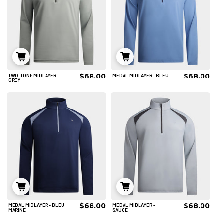
$68.00
$68.00
TWO-TONE MIDLAYER -
MEDAL MIDLAYER - BLEU
S
M
L
S
M
L
GREY
XL
2XL
3XL
XL
2XL
3XL
4XL
4XL
AJOUTER AU PANIER
AJOUTER AU PANIER
$68.00
$68.00
MEDAL MIDLAYER - BLEU
MEDAL MIDLAYER -
S
M
L
S
M
L
MARINE
SAUGE