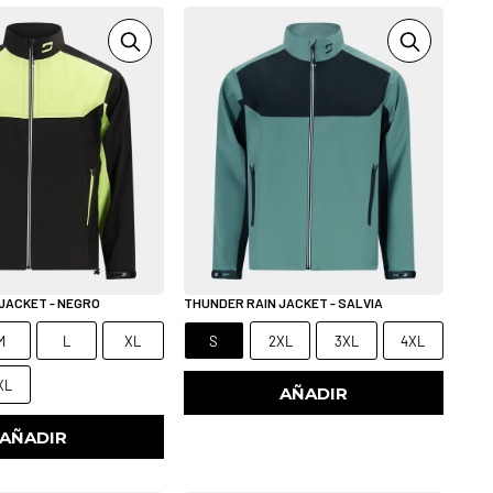
JACKET - NEGRO
THUNDER RAIN JACKET - SALVIA
M
L
XL
S
2XL
3XL
4XL
XL
AÑADIR
AÑADIR