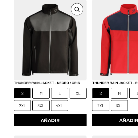
THUNDER RAIN JACKET - NEGRO / GRIS
THUNDER RAIN JACKET - 
S
M
L
XL
S
M
2XL
3XL
4XL
2XL
3XL
AÑADIR
AÑADI