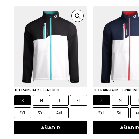
TEX RAIN JACKET - NEGRO
TEX RAIN JACKET -MARIN
S
M
L
XL
S
M
2XL
3XL
4XL
2XL
3XL
4
AÑADIR
AÑADI