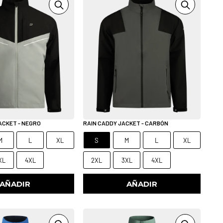
ACKET - NEGRO
RAIN CADDY JACKET - CARBÓN
M
L
XL
S
M
L
XL
XL
4XL
2XL
3XL
4XL
AÑADIR
AÑADIR