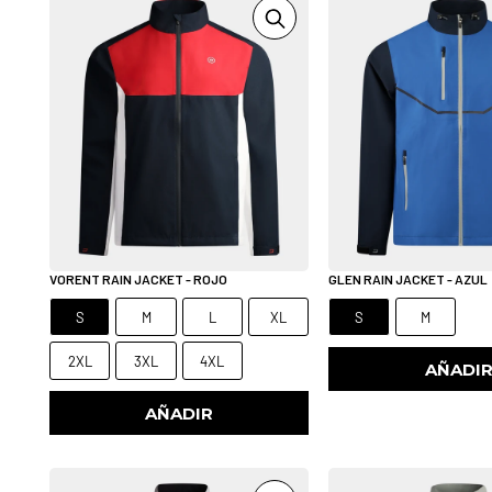
VORENT RAIN JACKET - ROJO
GLEN RAIN JACKET - AZUL
S
M
L
XL
S
M
2XL
3XL
4XL
AÑADI
AÑADIR