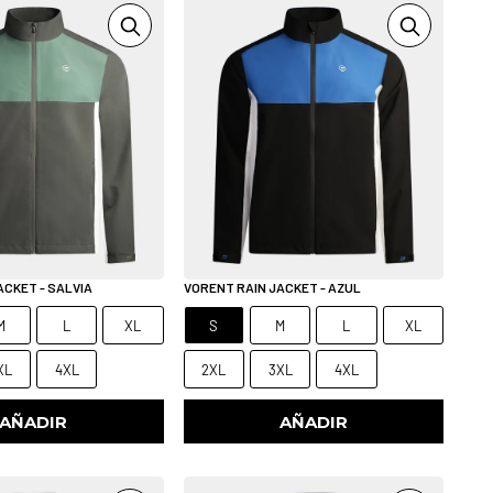
ACKET - SALVIA
VORENT RAIN JACKET - AZUL
M
L
XL
S
M
L
XL
XL
4XL
2XL
3XL
4XL
AÑADIR
AÑADIR