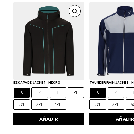
ESCAPADE JACKET - NEGRO
THUNDER RAIN JACKET - 
S
M
L
XL
S
M
2XL
3XL
4XL
2XL
3XL
4
AÑADIR
AÑADI