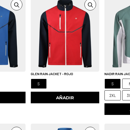
GLEN RAIN JACKET - ROJO
NADIR RAIN JAC
S
S
2XL
3
R
AÑADIR