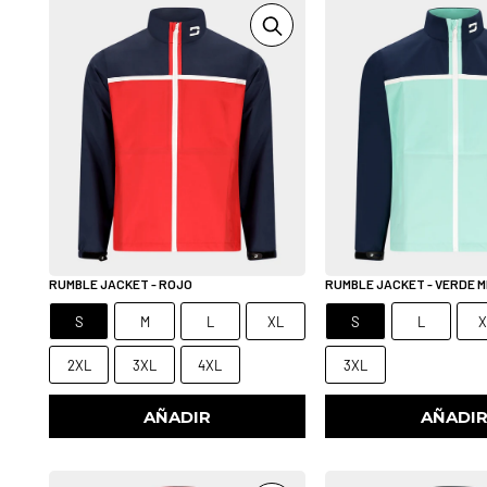
RUMBLE JACKET - ROJO
RUMBLE JACKET - VERDE 
S
M
L
XL
S
L
X
2XL
3XL
4XL
3XL
AÑADIR
AÑADI