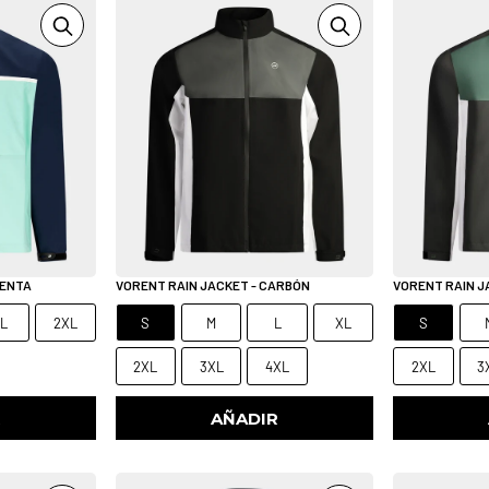
MENTA
VORENT RAIN JACKET - CARBÓN
VORENT RAIN J
L
2XL
S
M
L
XL
S
2XL
3XL
4XL
2XL
3
R
AÑADIR