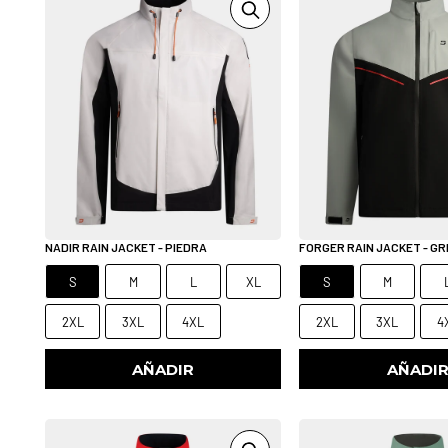
NADIR RAIN JACKET - PIEDRA
FORGER RAIN JACKET - GR
S
M
L
XL
S
M
2XL
3XL
4XL
2XL
3XL
4
AÑADIR
AÑADI