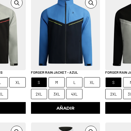
IS
FORGER RAIN JACKET - AZUL
FORGER RAIN J
L
XL
S
M
L
XL
S
XL
2XL
3XL
4XL
2XL
3
R
AÑADIR