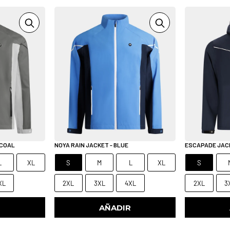
RCOAL
NOYA RAIN JACKET - BLUE
ESCAPADE JACK
L
XL
S
M
L
XL
S
XL
2XL
3XL
4XL
2XL
3
R
AÑADIR