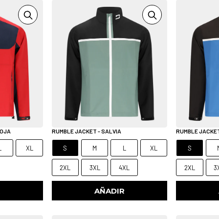
ROJA
RUMBLE JACKET - SALVIA
RUMBLE JACKET
L
XL
S
M
L
XL
S
2XL
3XL
4XL
2XL
3
R
AÑADIR