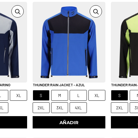
MARINO
THUNDER RAIN JACKET - AZUL
THUNDER RAIN 
L
XL
S
M
L
XL
S
XL
2XL
3XL
4XL
2XL
3
R
AÑADIR