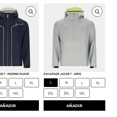
ET - MARINO SUAVE
ESCAPADE JACKET - GRIS
M
L
XL
S
M
L
XL
XL
4XL
2XL
3XL
4XL
AÑADIR
AÑADIR