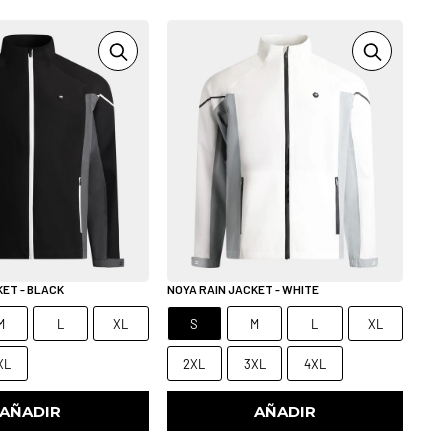
KET - BLACK
NOYA RAIN JACKET - WHITE
M
L
XL
S
M
L
XL
XL
2XL
3XL
4XL
AÑADIR
AÑADIR