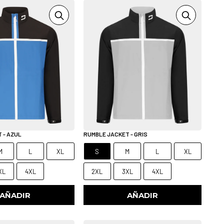
 - AZUL
RUMBLE JACKET - GRIS
M
L
XL
S
M
L
XL
XL
4XL
2XL
3XL
4XL
AÑADIR
AÑADIR