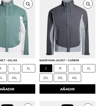
KET - SALVIA
NADIR RAIN JACKET - CARBÓN
M
L
XL
S
M
L
XL
XL
4XL
2XL
3XL
4XL
AÑADIR
AÑADIR