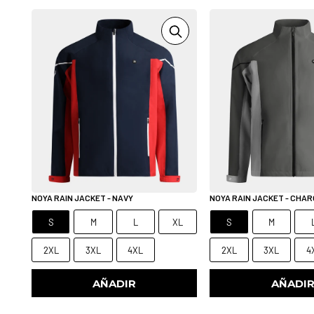
NOYA RAIN JACKET - NAVY
NOYA RAIN JACKET - CHA
S
M
L
XL
S
M
2XL
3XL
4XL
2XL
3XL
4
AÑADIR
AÑADI