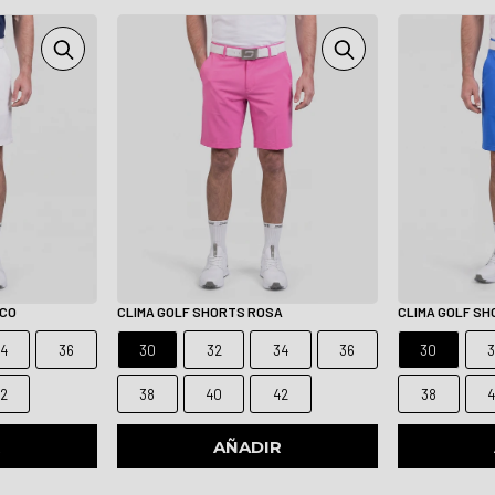
NCO
CLIMA GOLF SHORTS ROSA
CLIMA GOLF SH
4
36
30
32
34
36
30
2
38
40
42
38
R
AÑADIR