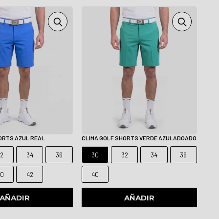
ORTS AZUL REAL
CLIMA GOLF SHORTS VERDE AZULADOADO
32
34
36
30
32
34
36
40
42
40
AÑADIR
AÑADIR