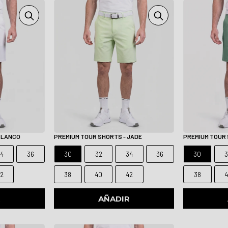
BLANCO
PREMIUM TOUR SHORTS - JADE
PREMIUM TOUR 
4
36
30
32
34
36
30
2
38
40
42
38
R
AÑADIR