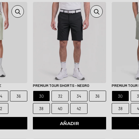
E
PREMIUM TOUR SHORTS - NEGRO
PREMIUM TOUR 
4
36
30
32
34
36
30
2
38
40
42
38
R
AÑADIR