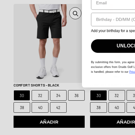
Birthday
Add your birthday for a spe
UNLOCK
By submitting this form
, you agree
exclusive offers from Druids Golf L
is handled, please refer to our
Priv
COMFORT SHORTS - BLACK
COMFORT SHORTS - GREY
30
32
34
36
30
32
3
38
40
42
38
40
4
AÑADIR
AÑADI