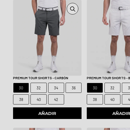
PREMIUM TOUR SHORTS - CARBÓN
PREMIUM TOUR SHORTS - 
30
32
34
36
30
32
3
38
40
42
38
40
4
AÑADIR
AÑADI