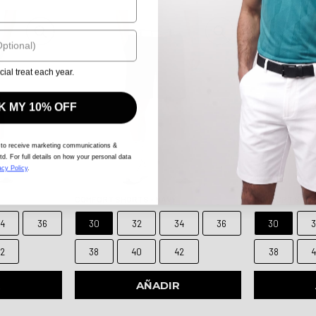
cial treat each year.
 MY 10% OFF
 to receive marketing communications &
td. For full details on how your personal data
acy Policy
.
COMFORT SHORTS - NAVY
COMFORT SHOR
4
36
30
32
34
36
30
2
38
40
42
38
R
AÑADIR