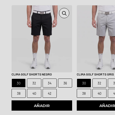
CLIMA GOLF SHORTS NEGRO
CLIMA GOLF SHORTS GRIS
30
32
34
36
30
32
3
38
40
42
38
40
4
AÑADIR
AÑADI