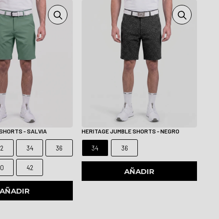
SHORTS - SALVIA
HERITAGE JUMBLE SHORTS - NEGRO
32
34
36
34
36
40
42
AÑADIR
AÑADIR