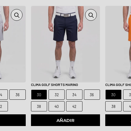
CLIMA GOLF SHORTS MARINO
CLIMA GOLF S
4
36
30
32
34
36
30
2
38
40
42
38
R
AÑADIR