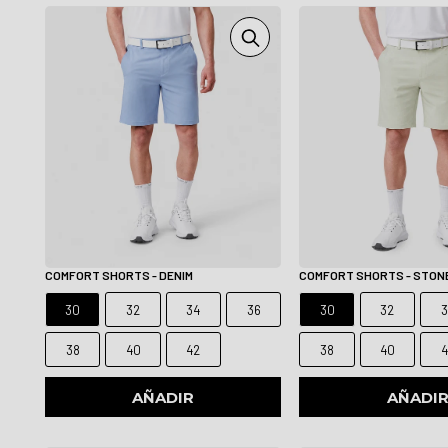
COMFORT SHORTS - DENIM
COMFORT SHORTS - STON
30
32
34
36
30
32
3
38
40
42
38
40
4
AÑADIR
AÑADI