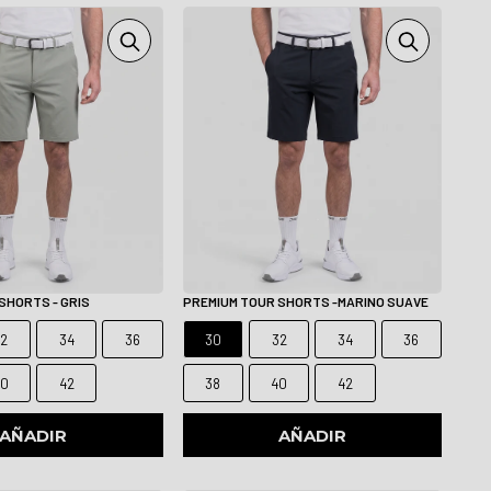
SHORTS - GRIS
PREMIUM TOUR SHORTS -MARINO SUAVE
32
34
36
30
32
34
36
40
42
38
40
42
AÑADIR
AÑADIR