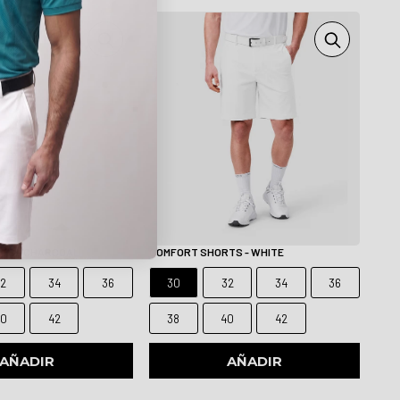
TS - CHARCOAL
COMFORT SHORTS - WHITE
32
34
36
30
32
34
36
40
42
38
40
42
AÑADIR
AÑADIR