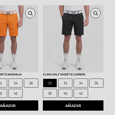
HORTS NARANJA
CLIMA GOLF SHORTS CARBÓN
32
34
36
30
32
34
36
40
42
38
40
42
AÑADIR
AÑADIR