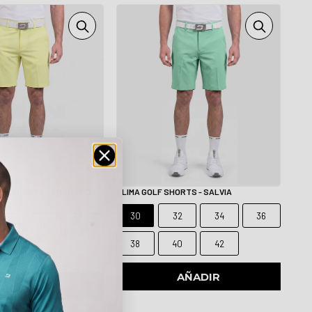
OLF SHORTS - AMARILLO
CLIMA GOLF SHORTS - SALVIA
30
32
34
36
32
34
36
38
40
42
40
42
AÑADIR
AÑADIR