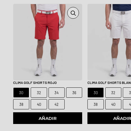
CLIMA GOLF SHORTS ROJO
CLIMA GOLF SHORTS BLA
30
32
34
36
30
32
3
38
40
42
38
40
4
AÑADIR
AÑADI