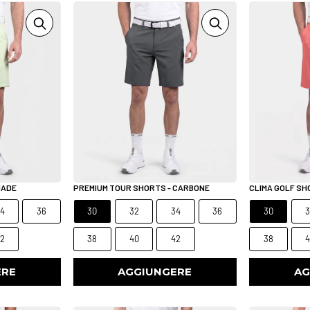
JADE
PREMIUM TOUR SHORTS - CARBONE
CLIMA GOLF SH
4
36
30
32
34
36
30
2
38
40
42
38
ERE
AGGIUNGERE
AG