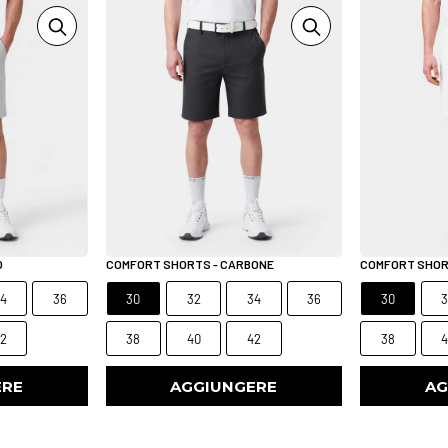
O
COMFORT SHORTS - CARBONE
COMFORT SHOR
4
36
30
32
34
36
30
2
38
40
42
38
ERE
AGGIUNGERE
AG