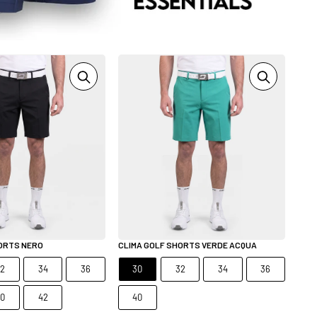
HORTS NERO
CLIMA GOLF SHORTS VERDE ACQUA
32
34
36
30
32
34
36
40
42
40