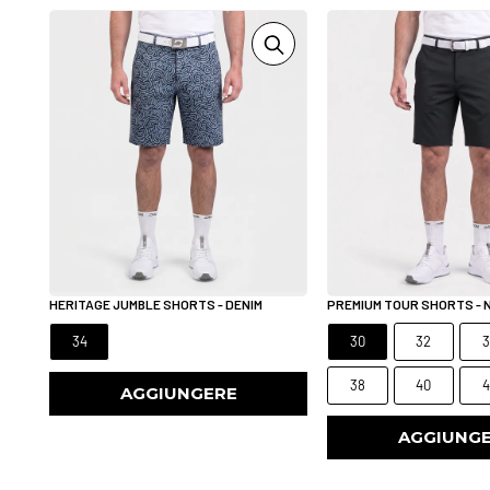
HERITAGE JUMBLE SHORTS - DENIM
PREMIUM TOUR SHORTS - 
34
30
32
3
38
40
4
AGGIUNGERE
AGGIUNG