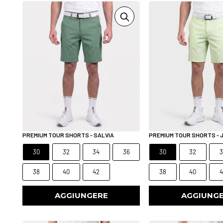
PREMIUM TOUR SHORTS - SALVIA
PREMIUM TOUR SHORTS - 
30
32
34
36
30
32
3
38
40
42
38
40
4
AGGIUNGERE
AGGIUNG