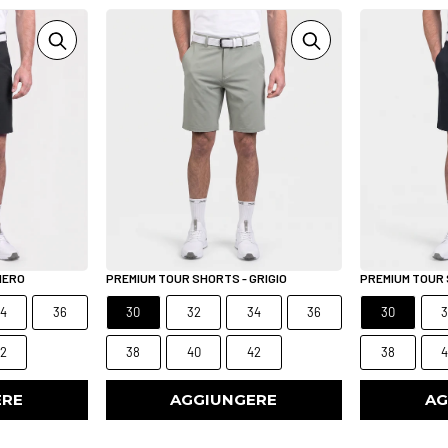
NERO
PREMIUM TOUR SHORTS - GRIGIO
PREMIUM TOUR 
4
36
30
32
34
36
30
2
38
40
42
38
ERE
AGGIUNGERE
AG