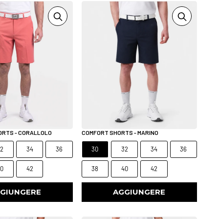
ORTS - CORALLOLO
COMFORT SHORTS - MARINO
32
34
36
30
32
34
36
40
42
38
40
42
GIUNGERE
AGGIUNGERE