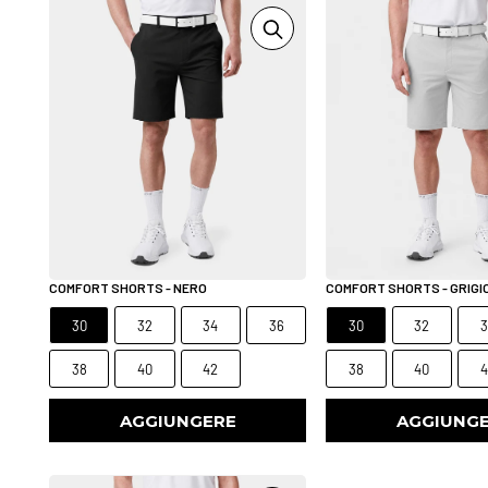
COMFORT SHORTS - NERO
COMFORT SHORTS - GRIGI
30
32
34
36
30
32
3
38
40
42
38
40
4
AGGIUNGERE
AGGIUNG