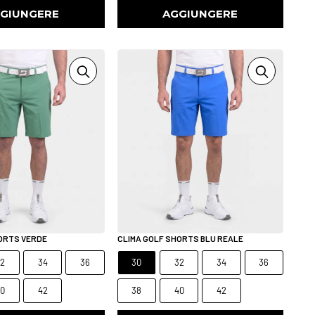
GIUNGERE
AGGIUNGERE
ORTS VERDE
CLIMA GOLF SHORTS BLU REALE
32
34
36
30
32
34
36
40
42
38
40
42