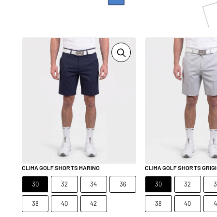
CLIMA GOLF SHORTS MARINO
CLIMA GOLF SHORTS GRIG
30
32
34
36
30
32
3
38
40
42
38
40
4