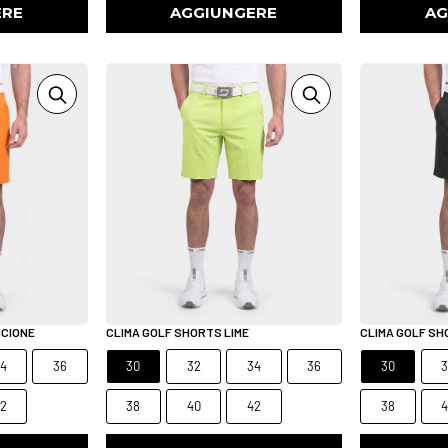
ERE
AGGIUNGERE
AG
NCIONE
CLIMA GOLF SHORTS LIME
CLIMA GOLF S
4
36
30
32
34
36
30
2
38
40
42
38