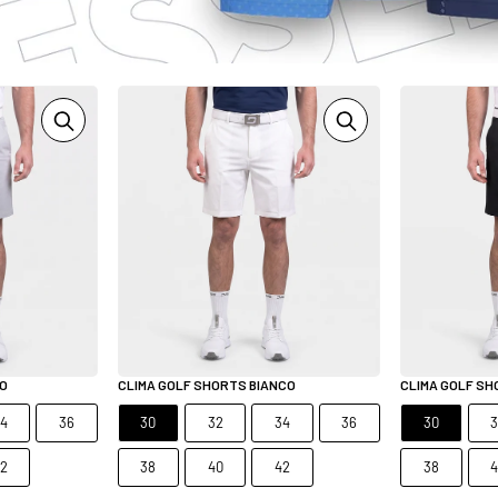
IO
CLIMA GOLF SHORTS BIANCO
CLIMA GOLF S
4
36
30
32
34
36
30
2
38
40
42
38