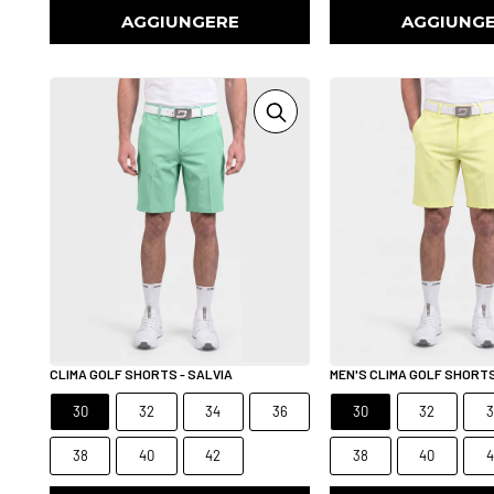
AGGIUNGERE
AGGIUNG
CLIMA GOLF SHORTS - SALVIA
MEN'S CLIMA GOLF SHORTS
30
32
34
36
30
32
3
38
40
42
38
40
4