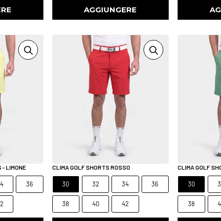
ERE
AGGIUNGERE
AG
 - LIMONE
CLIMA GOLF SHORTS ROSSO
CLIMA GOLF SH
4
36
30
32
34
36
30
2
38
40
42
38