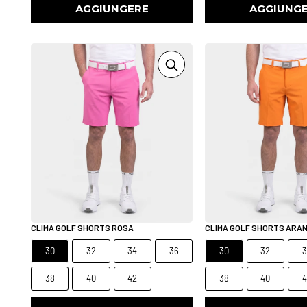
AGGIUNGERE
AGGIUNG
CLIMA GOLF SHORTS ROSA
CLIMA GOLF SHORTS ARA
30
32
34
36
30
32
3
38
40
42
38
40
4