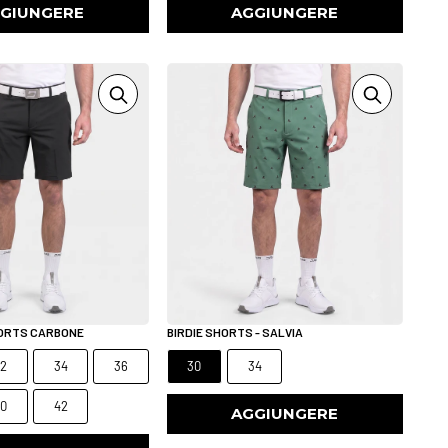
GIUNGERE
AGGIUNGERE
HORTS CARBONE
BIRDIE SHORTS - SALVIA
32
34
36
30
34
40
42
AGGIUNGERE