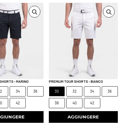
SHORTS - MARINO
PREMIUM TOUR SHORTS - BIANCO
32
34
36
30
32
34
36
40
42
38
40
42
GIUNGERE
AGGIUNGERE